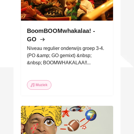
BoomBOOMwhakalaa! -
GO
Niveau regulier onderwijs groep 3-4.
(PO &amp; GO gemixt) &nbsp;
&nbsp; BOOMWHAKALAA!!...
Muziek